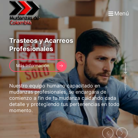
Menú
Trasteos y Acarreos
Profesionales
Más Información
Scroll Down
Nuestro equipo humano capacitado en
mudanzas profesionales, se encargara de
comienzo a fin de tu mudanza cuidando cada
detalle y protegiendo tus pertenencias en todo
momento.